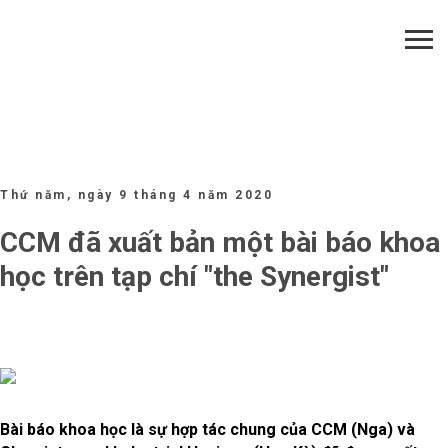
Thứ năm, ngày 9 tháng 4 năm 2020
CCM
đã
xuất
bản
một
b
à
i
b
á
o
khoa
học
tr
ê
n
tạp
ch
í "
the
Synergist
"
Bài báo khoa học là sự hợp tác chung của CCM (Nga) và